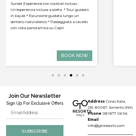
maggio
p
• 15% di
• Welcom
• Upgrad
categori
disponib
• 15% di
escluse)
BOOK NOW
Join Our Newsletter
Address
Corso Italia,
Sign Up For Exclusive Offers
261, 80067, Sorrento (NA)
RESORTS
Phone
081 877 06 96
ITALY
Email
info@gtoresorts.com
SUBSCRIBE