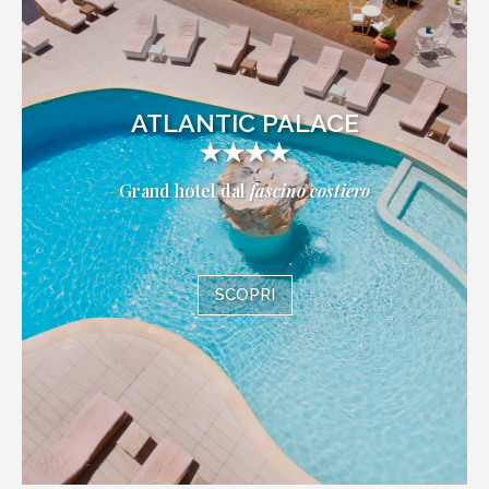
ATLANTIC PALACE
★★★★
Grand hotel dal
fascino costiero
SCOPRI