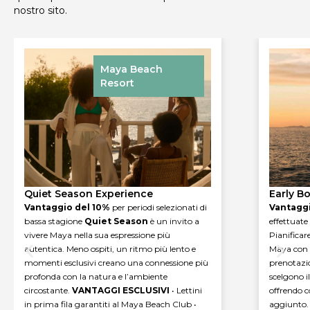
nostro sito.
Maya Beach
Resort
Early Booking Experience
Primave
Vantaggio del 10%
per prenotazioni
Scopri la 
effettuate con almeno
30 giorni di anticipo
clima mite
Pianificare in anticipo ti permette di vivere
momento s
Maya con calma e consapevolezza. Le
tranquillo
prenotazioni anticipate premiano gli ospiti che
Costiera S
scelgono il proprio soggiorno in anticipo,
puro relax
offrendo condizioni dedicate e un valore
aggiunto.
Prenota il