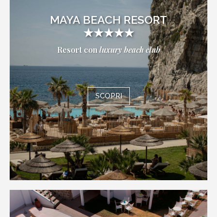
MAYA BEACH RESORT
★★★★★
Resort con
luxury beach club
SCOPRI